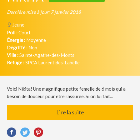
Dernière mise à jour: 7 janvier 2018
Jeune
Poil :
Court
Énergie :
Moyenne
Dégriffé :
Non
Ville :
Sainte-Agathe-des-Monts
Refuge :
SPCA Laurentides-Labelle
Voici Nikita! Une magnifique petite femelle de 6 mois qui a
besoin de douceur pour être rassurée. Si on lui fait...
Lire la suite