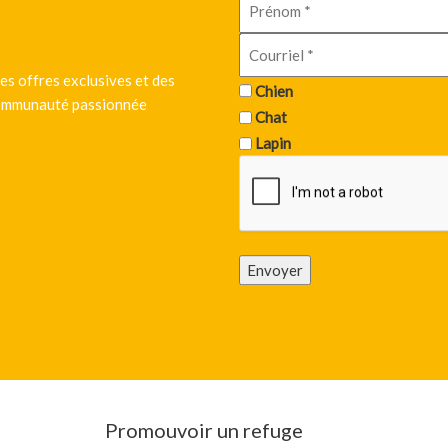
es offres exclusives et des
Chien
 communauté passionnée
Chat
Lapin
Envoyer
Promouvoir un refuge