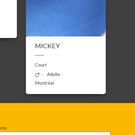
MICKEY
Court
Adulte
Montréal
ires