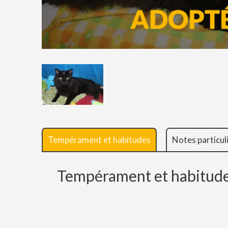
Tempérament et habitudes
Notes particul
Tempérament et habitud