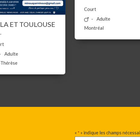
Court
Adulte
LA ET TOULOUSE
Montréal
rt
Adulte
-Thérèse
«
» indique les champs nécessa
*