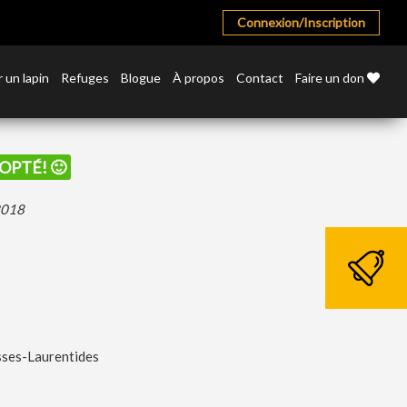
Connexion/Inscription
 un lapin
Refuges
Blogue
À propos
Contact
Faire un don
DOPTÉ! 🙂
 2018
sses-Laurentides