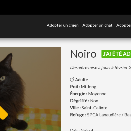
Adopter un chien
Adopter un chat
Adopter
Noiro
J'AI ÉTÉ A
Dernière mise à jour: 5 février
Adulte
Poil :
Mi-long
Énergie :
Moyenne
Dégriffé :
Non
Ville :
Saint-Calixte
Refuge :
SPCA Lanaudière / Ba
Voici Noiro!