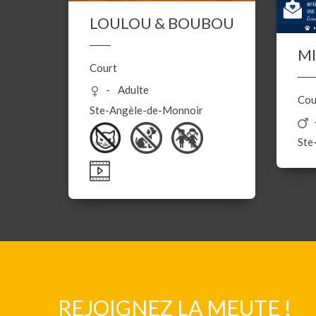
LOULOU & BOUBOU
MI
Court
Adulte
Cou
Ste-Angèle-de-Monnoir
Ste
REJOIGNEZ LA MEUTE !