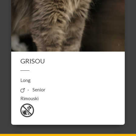
GRISOU
Long
Senior
Rimouski