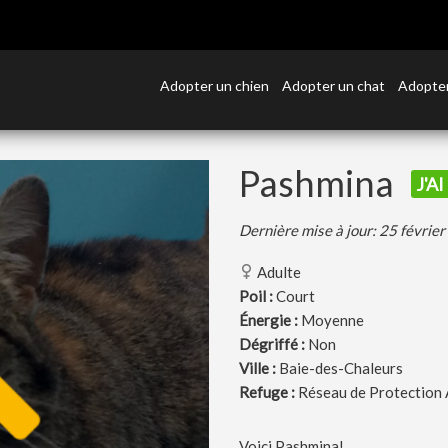
Adopter un chien
Adopter un chat
Adopter
Pashmina
J'A
Dernière mise à jour: 25 févrie
Adulte
Poil :
Court
Énergie :
Moyenne
Dégriffé :
Non
Ville :
Baie-des-Chaleurs
Refuge :
Réseau de Protection 
Voici Pashmina!