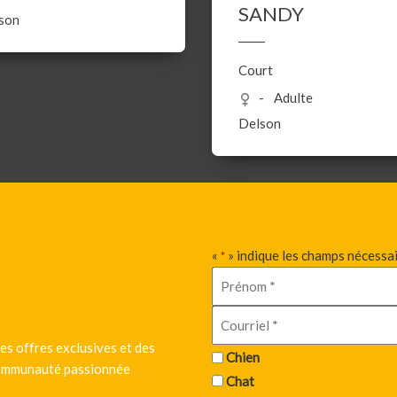
SANDY
son
Court
Adulte
Delson
«
» indique les champs nécessa
*
es offres exclusives et des
Chien
 communauté passionnée
Chat