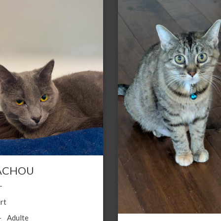
ACHOU
rt
Adulte