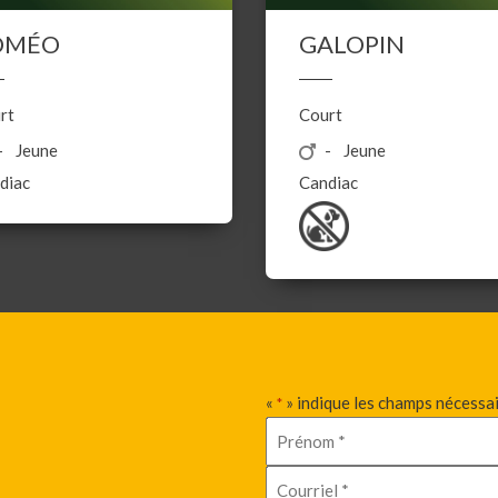
OMÉO
GALOPIN
rt
Court
Jeune
Jeune
diac
Candiac
«
» indique les champs nécessa
*