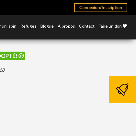
Connexion/Inscription
 un lapin
Refuges
Blogue
À propos
Contact
Faire un don
DOPTÉ! 🙂
018