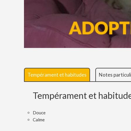
Tempérament et habitudes
Notes particul
Tempérament et habitud
Douce
Calme