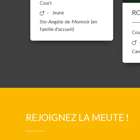
Court
R
Jeune
Ste-Angèle-de-Monnoir (en
famille d'accueil)
Cou
Can
REJOIGNEZ LA MEUTE !