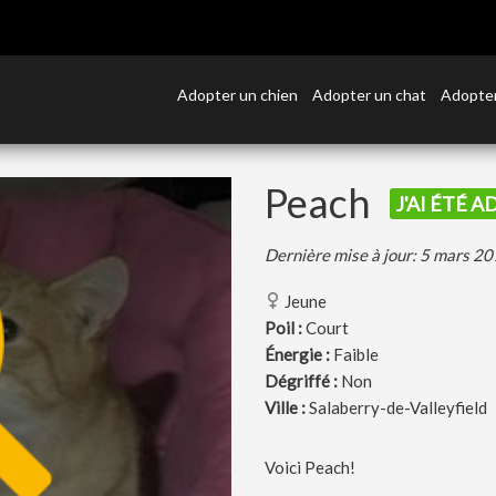
Adopter un chien
Adopter un chat
Adopter
Peach
J'AI ÉTÉ A
Dernière mise à jour: 5 mars 2
Jeune
Poil :
Court
Énergie :
Faible
Dégriffé :
Non
Ville :
Salaberry-de-Valleyfield
Voici Peach!