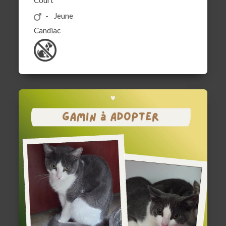
Court
Jeune
Candiac