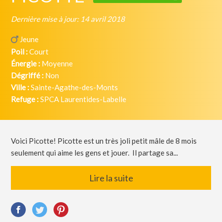
Dernière mise à jour: 14 avril 2018
Jeune
Poil :
Court
Énergie :
Moyenne
Dégriffé :
Non
Ville :
Sainte-Agathe-des-Monts
Refuge :
SPCA Laurentides-Labelle
Voici Picotte! Picotte est un très joli petit mâle de 8 mois
seulement qui aime les gens et jouer. Il partage sa...
Lire la suite