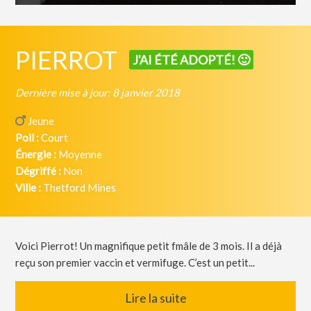
PIERROT
J'AI ÉTÉ ADOPTÉ! 🙂
Dernière mise à jour: 8 janvier 2018
Jeune
Poil :
Court
Énergie :
Moyenne
Dégriffé :
Non
Ville :
Thetford Mines
Voici Pierrot! Un magnifique petit fmâle de 3 mois. Il a déjà
reçu son premier vaccin et vermifuge. C’est un petit...
Lire la suite