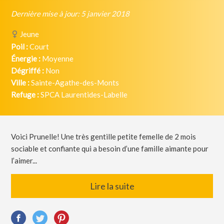
Dernière mise à jour: 5 janvier 2018
Jeune
Poil :
Court
Énergie :
Moyenne
Dégriffé :
Non
Ville :
Sainte-Agathe-des-Monts
Refuge :
SPCA Laurentides-Labelle
Voici Prunelle! Une très gentille petite femelle de 2 mois
sociable et confiante qui a besoin d’une famille aimante pour
l’aimer...
Lire la suite