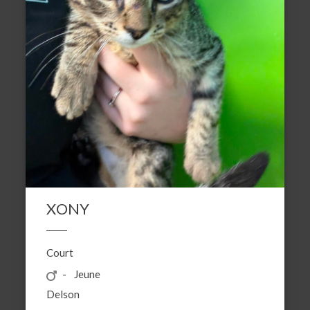
XONY
Court
Jeune
Delson