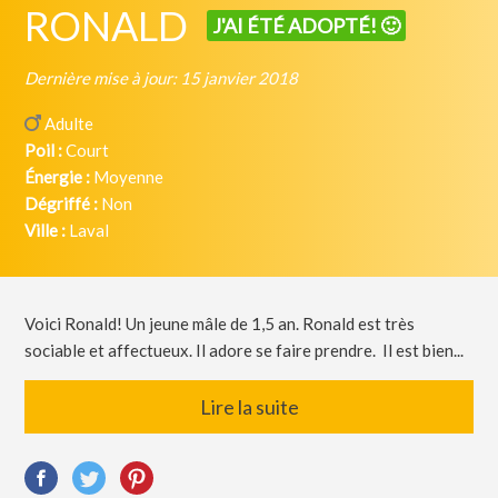
RONALD
J'AI ÉTÉ ADOPTÉ! 🙂
Dernière mise à jour: 15 janvier 2018
Adulte
Poil :
Court
Énergie :
Moyenne
Dégriffé :
Non
Ville :
Laval
Voici Ronald! Un jeune mâle de 1,5 an. Ronald est très
sociable et affectueux. Il adore se faire prendre. Il est bien...
Lire la suite