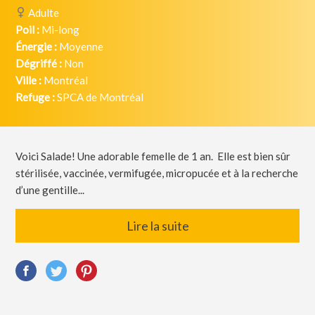
Adulte
Poil :
Mi-long
Énergie :
Moyenne
Dégriffé :
Non
Ville :
Montréal
Refuge :
SPCA de Montréal
Voici Salade! Une adorable femelle de 1 an. Elle est bien sûr
stérilisée, vaccinée, vermifugée, micropucée et à la recherche
d’une gentille...
Lire la suite