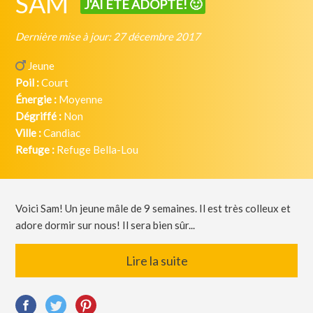
SAM
J'AI ÉTÉ ADOPTÉ! 🙂
Dernière mise à jour: 27 décembre 2017
Jeune
Poil :
Court
Énergie :
Moyenne
Dégriffé :
Non
Ville :
Candiac
Refuge :
Refuge Bella-Lou
Voici Sam! Un jeune mâle de 9 semaines. Il est très colleux et
adore dormir sur nous! Il sera bien sûr...
Lire la suite