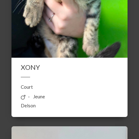
XONY
Court
Jeune
Delson