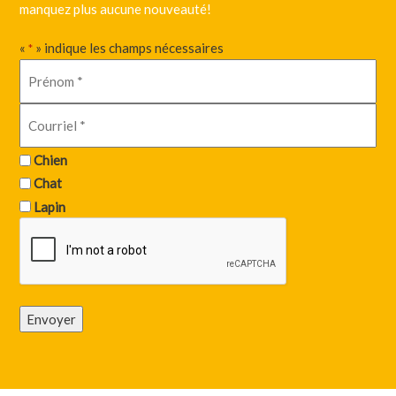
manquez plus aucune nouveauté!
«
» indique les champs nécessaires
*
Chien
Chat
Lapin
Envoyer