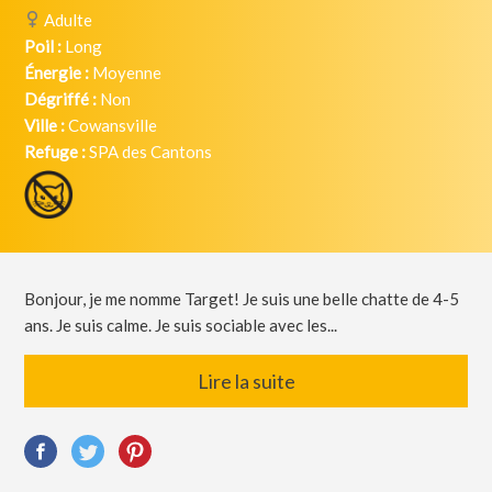
Adulte
Poil :
Long
Énergie :
Moyenne
Dégriffé :
Non
Ville :
Cowansville
Refuge :
SPA des Cantons
Bonjour, je me nomme Target! Je suis une belle chatte de 4-5
ans. Je suis calme. Je suis sociable avec les...
Lire la suite