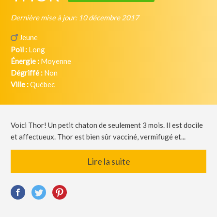
Dernière mise à jour: 10 décembre 2017
Jeune
Poil :
Long
Énergie :
Moyenne
Dégriffé :
Non
Ville :
Québec
Voici Thor! Un petit chaton de seulement 3 mois. Il est docile
et affectueux. Thor est bien sûr vacciné, vermifugé et...
Lire la suite