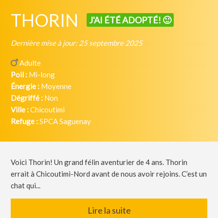
THORIN
J'AI ÉTÉ ADOPTÉ! 🙂
Dernière mise à jour: 25 septembre 2025
Adulte
Poil :
Mi-long
Énergie :
Moyenne
Dégriffé :
Non
Ville :
Chicoutimi
Refuge :
SPCA Saguenay
Voici Thorin! Un grand félin aventurier de 4 ans. Thorin
errait à Chicoutimi-Nord avant de nous avoir rejoins. C’est un
chat qui...
Lire la suite