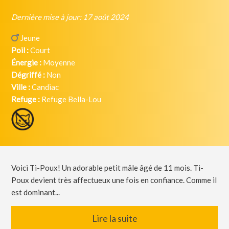
Dernière mise à jour: 17 août 2024
Jeune
Poil :
Court
Énergie :
Moyenne
Dégriffé :
Non
Ville :
Candiac
Refuge :
Refuge Bella-Lou
Voici Ti-Poux! Un adorable petit mâle âgé de 11 mois. Ti-
Poux devient très affectueux une fois en confiance. Comme il
est dominant...
Lire la suite