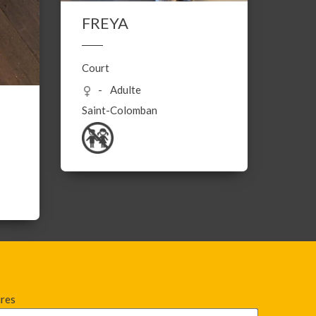
FREYA
Court
Adulte
Saint-Colomban
ires