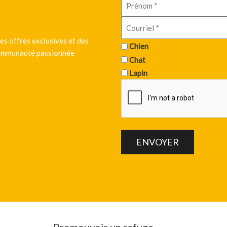
es offres exclusives et des
Chien
 communauté passionnée
Chat
Lapin
Promouvoir un refuge