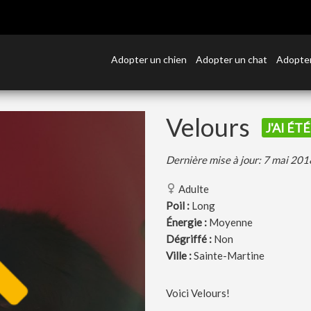
Adopter un chien
Adopter un chat
Adopter
Velours
J'AI ÉT
Dernière mise à jour: 7 mai 201
Adulte
Poil :
Long
Énergie :
Moyenne
Dégriffé :
Non
Ville :
Sainte-Martine
Voici Velours!