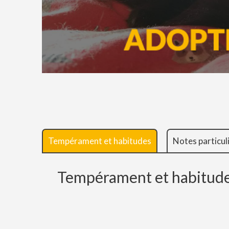
Tempérament et habitudes
Notes particul
Tempérament et habitud