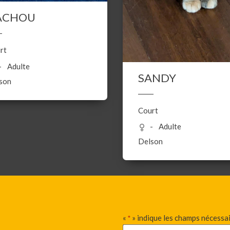
ACHOU
rt
Adulte
SANDY
son
Court
Adulte
Delson
«
» indique les champs nécessa
*