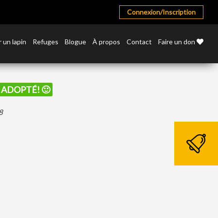
Connexion/Inscription
 un lapin
Refuges
Blogue
À propos
Contact
Faire un don
É ADOPTÉ! 🙂
8