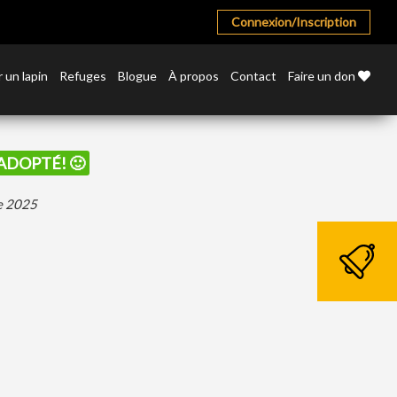
Connexion/Inscription
 un lapin
Refuges
Blogue
À propos
Contact
Faire un don
 ADOPTÉ! 🙂
re 2025