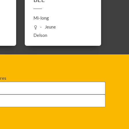
Mi-long
Jeune
Delson
ires