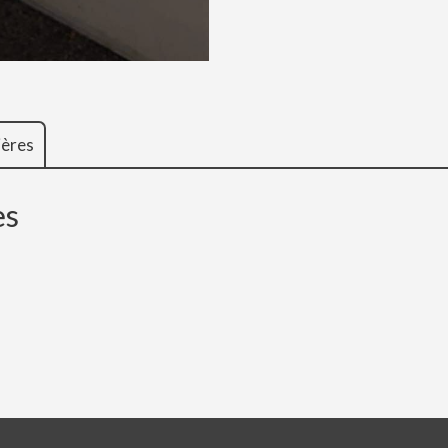
ières
es