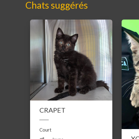
Chats suggérés
CRAPET
Court
X