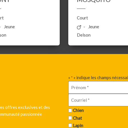
rt
Court
Jeune
Jeune
son
Delson
«
» indique les champs nécessa
*
es offres exclusives et des
Chien
 communauté passionnée
Chat
Lapin