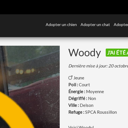
Adopter un chien
Adopter un chat
Adopter
Woody
J'AI ÉTÉ
Dernière mise à jour: 20 octob
Jeune
Poil :
Court
Énergie :
Moyenne
Dégriffé :
Non
Ville :
Delson
Refuge :
SPCA Roussillon
Voici Woody!