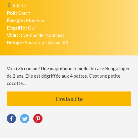
Adulte
Poil :
Court
Énergie :
Moyenne
Dégriffé :
Oui
Ville :
Rive-Sud de Montréal
Refuge :
Sauvetage Animal RS
Voici Zirconium! Une magnifique femelle de race Bengal âgée
de 2 ans. Elle est dégriffée aux 4 pattes. C’est une petite
cocotte...
Lire la suite