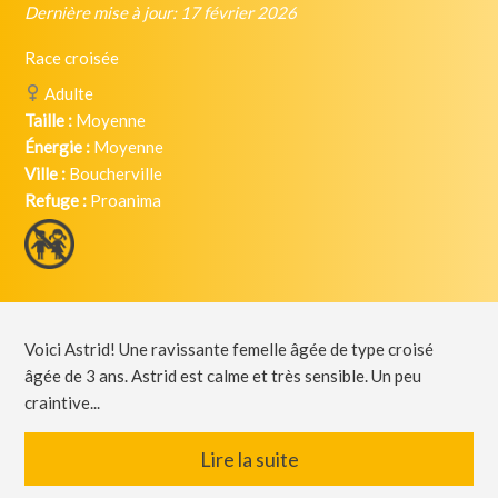
Dernière mise à jour: 17 février 2026
Race croisée
Adulte
Taille :
Moyenne
Énergie :
Moyenne
Ville :
Boucherville
Refuge :
Proanima
Voici Astrid! Une ravissante femelle âgée de type croisé
âgée de 3 ans. Astrid est calme et très sensible. Un peu
craintive...
Lire la suite