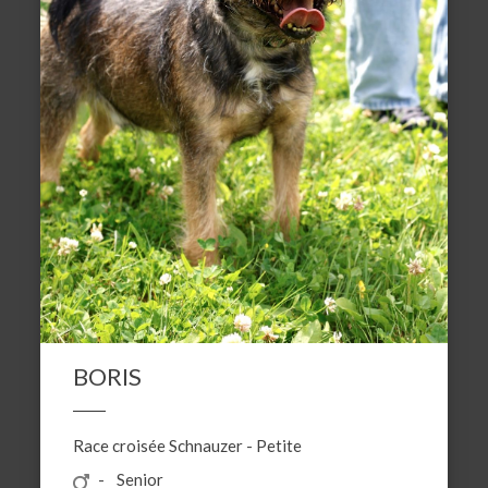
BORIS
Race croisée
Schnauzer
-
Petite
Senior