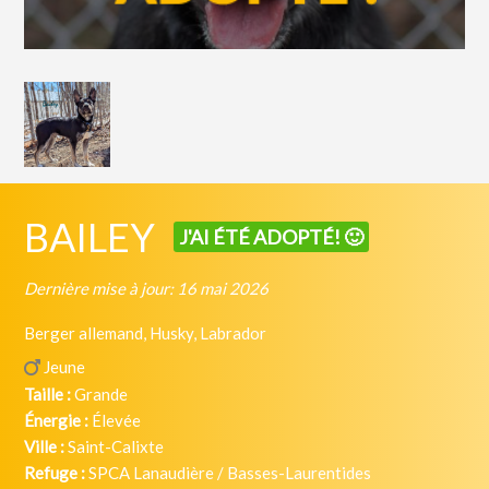
BAILEY
J'AI ÉTÉ ADOPTÉ! 🙂
Dernière mise à jour: 16 mai 2026
Berger allemand, Husky, Labrador
Jeune
Taille :
Grande
Énergie :
Élevée
Ville :
Saint-Calixte
Refuge :
SPCA Lanaudière / Basses-Laurentides