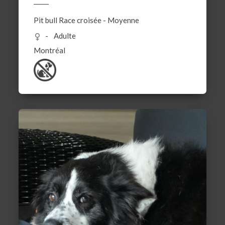
Pit bull
Race croisée
-
Moyenne
Adulte
Montréal