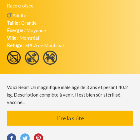
Race croisée
Adulte
Taille :
Grande
Énergie :
Moyenne
Ville :
Montréal
Refuge :
SPCA de Montréal
Voici Bear! Un magnifique mâle âgé de 3 ans et pesant 40.2
kg. Description complète à venir. Il est bien sûr stérilisé,
vacciné...
Lire la suite