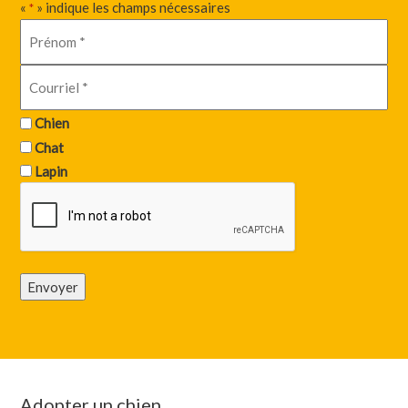
«
» indique les champs nécessaires
*
Chien
Chat
Lapin
Envoyer
Adopter un chien