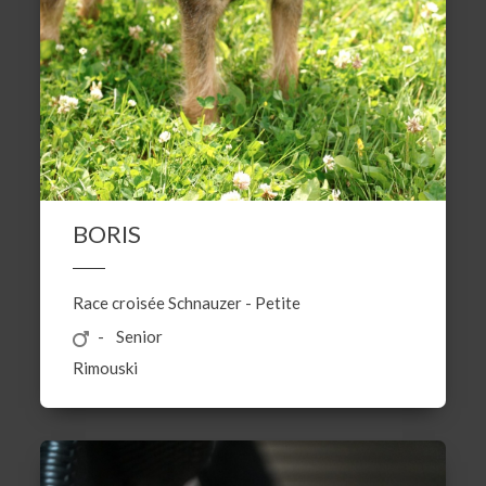
BORIS
Race croisée
Schnauzer
-
Petite
Senior
Rimouski