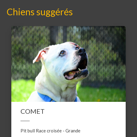
Chiens suggérés
COMET
Pit bull
Race croisée
-
Grande