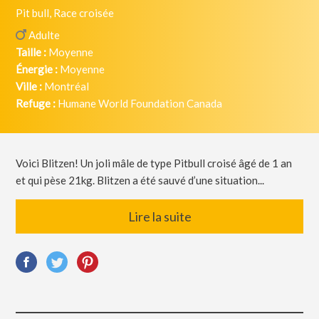
Pit bull, Race croisée
Adulte
Taille :
Moyenne
Énergie :
Moyenne
Ville :
Montréal
Refuge :
Humane World Foundation Canada
Voici Blitzen! Un joli mâle de type Pitbull croisé âgé de 1 an
et qui pèse 21kg. Blitzen a été sauvé d’une situation...
Lire la suite