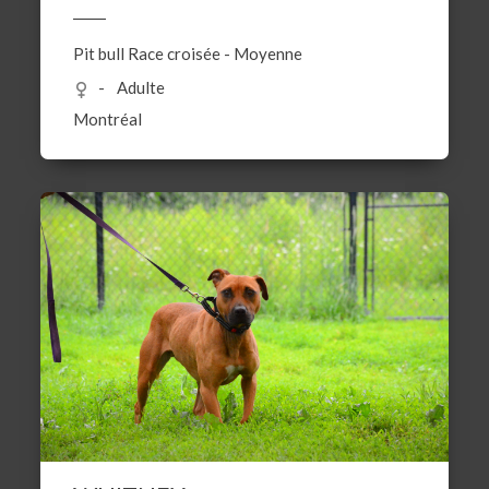
Pit bull
Race croisée
-
Moyenne
Adulte
Montréal