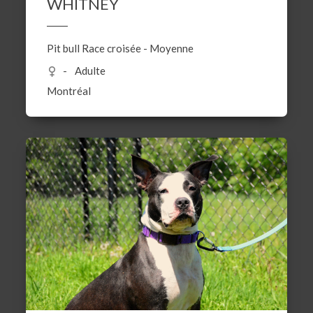
WHITNEY
Pit bull
Race croisée
-
Moyenne
Adulte
Montréal