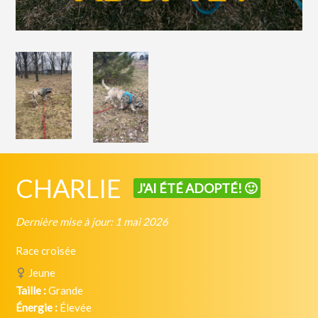
CHARLIE
J'AI ÉTÉ ADOPTÉ! 🙂
Dernière mise à jour: 1 mai 2026
Race croisée
Jeune
Taille :
Grande
Énergie :
Élevée