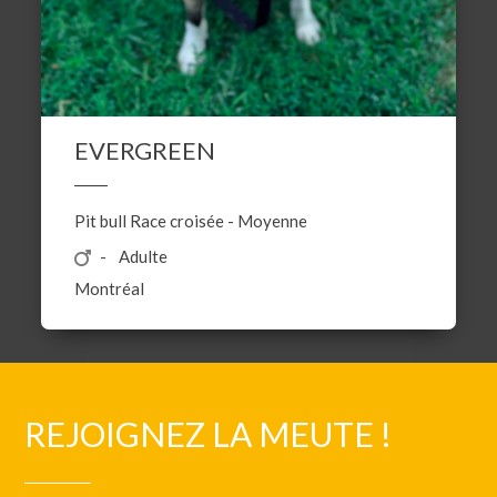
EVERGREEN
Pit bull
Race croisée
-
Moyenne
Adulte
Montréal
REJOIGNEZ LA MEUTE !