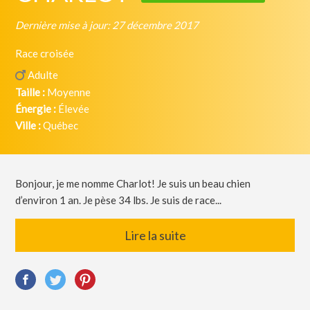
Dernière mise à jour: 27 décembre 2017
Race croisée
Adulte
Taille :
Moyenne
Énergie :
Élevée
Ville :
Québec
Bonjour, je me nomme Charlot! Je suis un beau chien
d’environ 1 an. Je pèse 34 lbs. Je suis de race...
Lire la suite