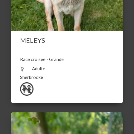
MELEYS
Race croisée
-
Grande
Adulte
Sherbrooke