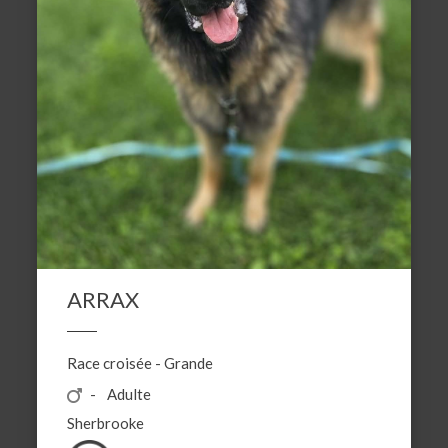
ARRAX
Race croisée
-
Grande
Adulte
Sherbrooke