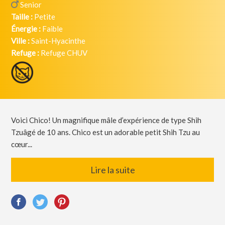
Senior
Taille :
Petite
Énergie :
Faible
Ville :
Saint-Hyacinthe
Refuge :
Refuge CHUV
Voici Chico! Un magnifique mâle d’expérience de type Shih
Tzuâgé de 10 ans. Chico est un adorable petit Shih Tzu au
cœur...
Lire la suite