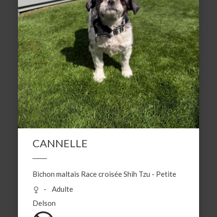
CANNELLE
Bichon maltais
Race croisée
Shih Tzu
-
Petite
Adulte
Delson