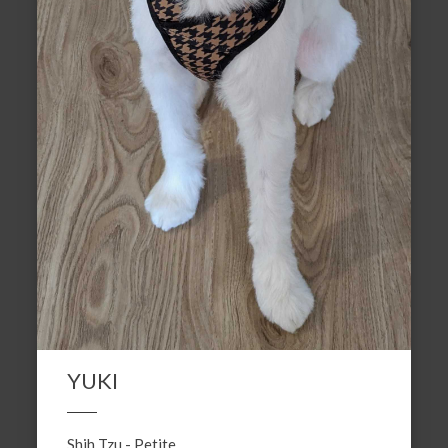
YUKI
Shih Tzu
-
Petite