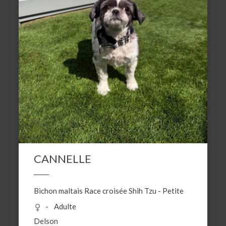
CANNELLE
Bichon maltais
Race croisée
Shih Tzu
-
Petite
Adulte
Delson