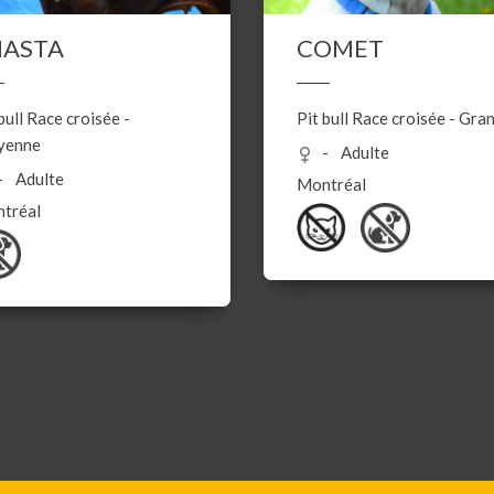
HASTA
COMET
bull
Race croisée
-
Pit bull
Race croisée
-
Gra
yenne
Adulte
Adulte
Montréal
tréal