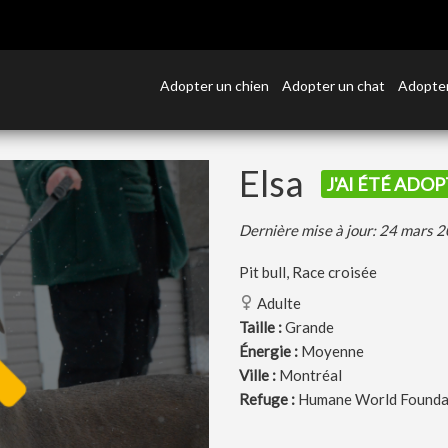
Adopter un chien
Adopter un chat
Adopter
Elsa
J'AI ÉTÉ ADOP
Dernière mise à jour: 24 mars 
Pit bull, Race croisée
Adulte
Taille :
Grande
Énergie :
Moyenne
Ville :
Montréal
Refuge :
Humane World Founda