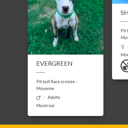
S
Pit 
Mo
Mon
EVERGREEN
Pit bull
Race croisée
-
Moyenne
Adulte
Montréal