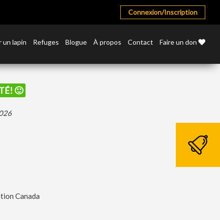
Connexion/Inscription
 un lapin
Refuges
Blogue
À propos
Contact
Faire un don
TÉ! 🙂
2026
tion Canada