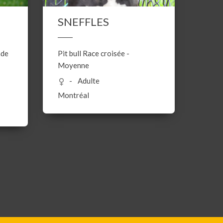
SNEFFLES
nde
Pit bull
Race croisée
-
Moyenne
Adulte
Montréal