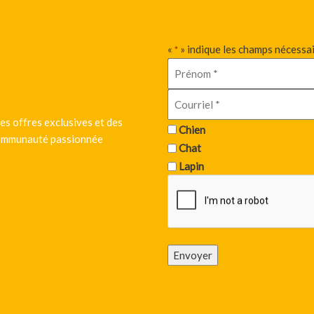
«
» indique les champs nécessa
*
es offres exclusives et des
Chien
 communauté passionnée
Chat
Lapin
Envoyer