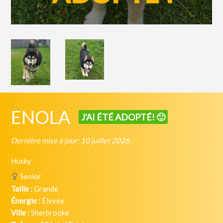
ENOLA
J'AI ÉTÉ ADOPTÉ! 🙂
Dernière mise à jour: 10 juillet 2026
Husky
Senior
Taille :
Grande
Énergie :
Élevée
Ville :
Sherbrooke