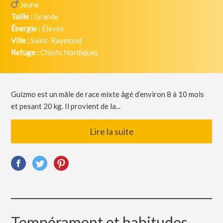
Jeune
Taille :
Grande
Énergie :
Élevée
Ville :
Saint-Raymond
Refuge :
Chiots Nordiques
Guizmo est un mâle de race mixte âgé d’environ 8 à 10 mois
et pesant 20 kg. Il provient de la...
Lire la suite
Tempérament et habitudes