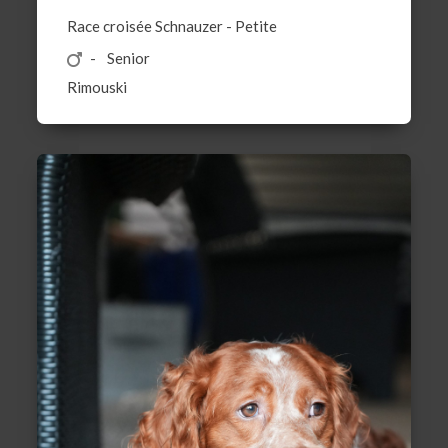
Race croisée
Schnauzer
-
Petite
Senior
Rimouski