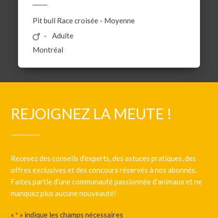
Pit bull
Race croisée
-
Moyenne
Adulte
Montréal
REJOIGNEZ LA MEUTE !
Recevez des conseils d’experts, des astuces pratiques, des
offres exclusives et des concours réservés à nos abonnés.
Faites partie d’une communauté passionnée d’animaux et ne
manquez plus aucune nouveauté!
«
» indique les champs nécessaires
*