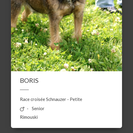
BORIS
Race croisée
Schnauzer
-
Petite
Senior
Rimouski