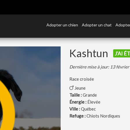
Adopter un chien
Adopter un chat
Adopter
Kashtun
J'AI 
Dernière mise à jour: 13 févrie
Race croisée
Jeune
Taille :
Grande
Énergie :
Élevée
Ville :
Québec
Refuge :
Chiots Nordiques