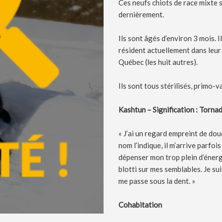
Ces neufs chiots de race mixte so
dernièrement.
Ils sont âgés d’environ 3 mois. 
résident actuellement dans leur 
Québec (les huit autres).
Ils sont tous stérilisés, primo-
Kashtun – Signification : Tornad
« J’ai un regard empreint de do
nom l’indique, il m’arrive parfoi
dépenser mon trop plein d’énergie
blotti sur mes semblables. Je su
me passe sous la dent. »
Cohabitation