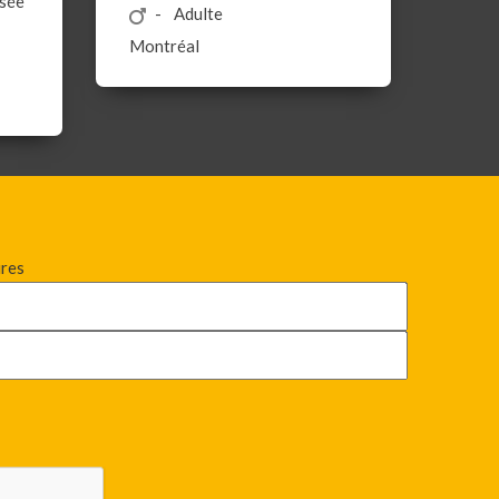
isée
Adulte
Montréal
ires