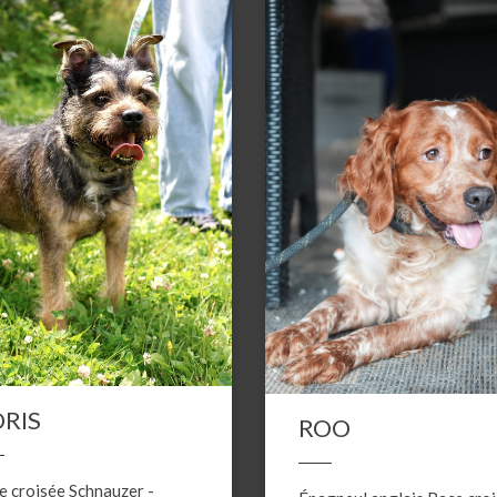
RIS
ROO
e croisée
Schnauzer
-