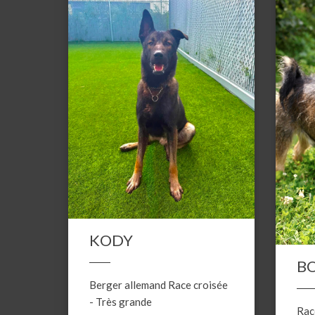
KODY
BO
Berger allemand
Race croisée
-
Très grande
Rac