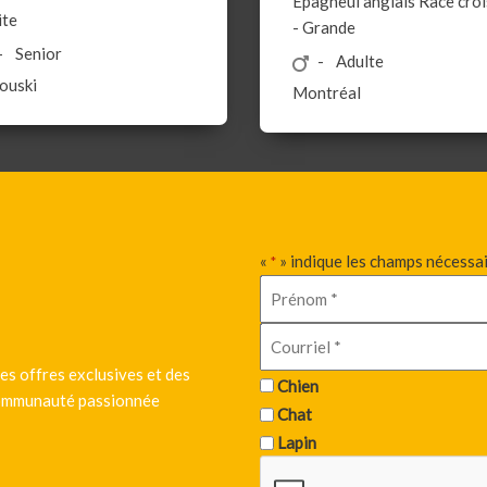
Épagneul anglais
Race cro
ite
-
Grande
Senior
Adulte
ouski
Montréal
«
» indique les champs nécessa
*
es offres exclusives et des
Chien
 communauté passionnée
Chat
Lapin