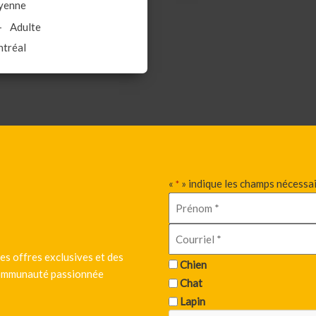
yenne
Adulte
tréal
«
» indique les champs nécessa
*
es offres exclusives et des
Chien
 communauté passionnée
Chat
Lapin