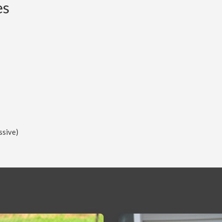
es
ssive)