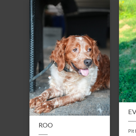
E
ROO
Pit 