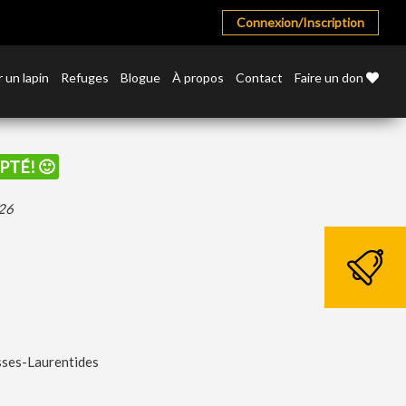
Connexion/Inscription
 un lapin
Refuges
Blogue
À propos
Contact
Faire un don
PTÉ! 🙂
026
sses-Laurentides