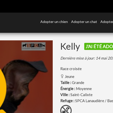
Adopter un chien
Adopter un chat
Adopter
Kelly
J'AI ÉTÉ ADO
Dernière mise à jour: 14 mai 2
Race croisée
Jeune
Taille :
Grande
Énergie :
Moyenne
Ville :
Saint-Calixte
Refuge :
SPCA Lanaudière / Ba