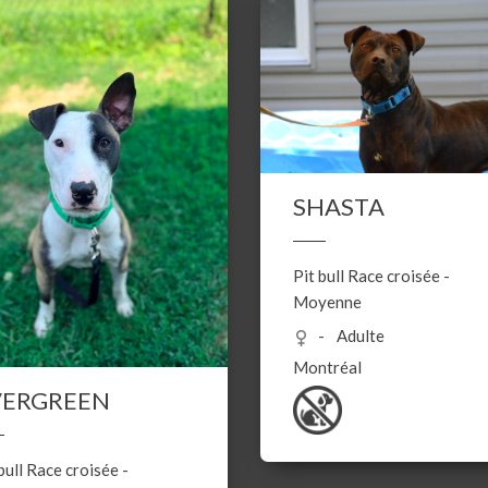
SHASTA
Pit bull
Race croisée
-
Moyenne
Adulte
Montréal
VERGREEN
bull
Race croisée
-