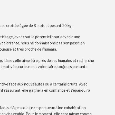
ace croisée âgée de 8 mois et pesant 20 kg.
tissage, avec tout le potentiel pour devenir une
ée errante, nous ne connaissons pas son passé en
joueuse et très proche de l’humain.
ns l’âme : elle aime être près de ses humains et recherche
st motivée, curieuse et volontaire, toujours partante
intive face aux nouveautés ou à certains bruits. Avec
t rassurant, elle gagnera en confiance et s’épanouira
nfants d’âge scolaire respectueux. Une cohabitation
e envisageable. Pour le moment, elle sera mieux comme