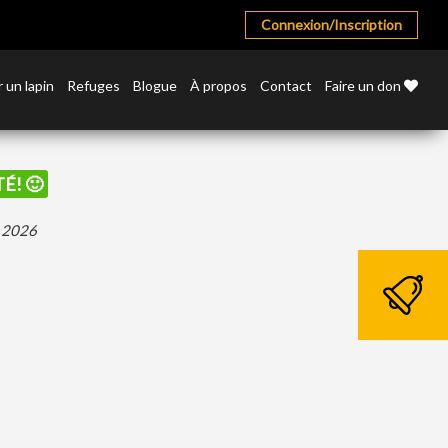
Connexion/Inscription
 un lapin
Refuges
Blogue
À propos
Contact
Faire un don
É! 🙂
r 2026