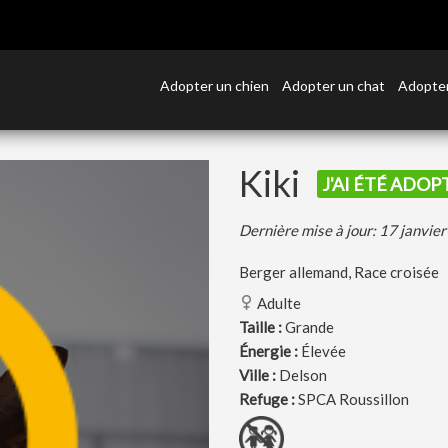
Adopter un chien
Adopter un chat
Adopter
Kiki
J'AI ÉTÉ ADOPT
Dernière mise à jour: 17 janvie
Berger allemand, Race croisée
Adulte
Taille :
Grande
Énergie :
Élevée
Ville :
Delson
Refuge :
SPCA Roussillon