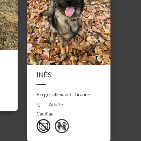
INÈS
Berger allemand
-
Grande
Adulte
Candiac