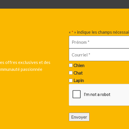
«
» indique les champs nécessa
*
es offres exclusives et des
Chien
 communauté passionnée
Chat
Lapin
Envoyer