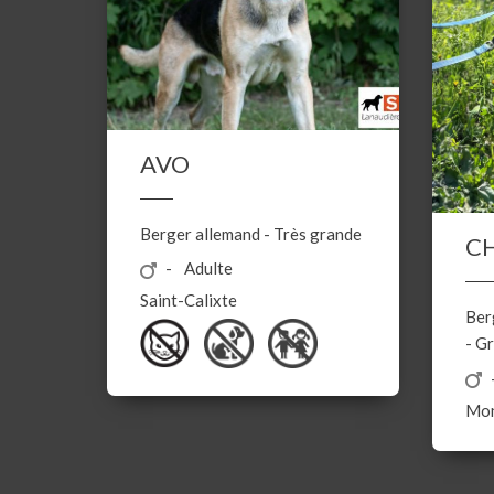
AVO
Berger allemand
-
Très grande
C
Adulte
Saint-Calixte
Ber
-
Gr
Mon