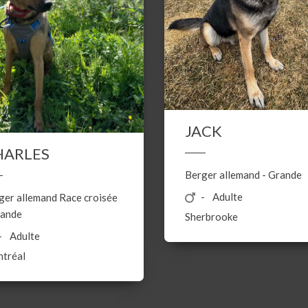
JACK
HARLES
Berger allemand
-
Grande
Adulte
ger allemand
Race croisée
ande
Sherbrooke
Adulte
tréal