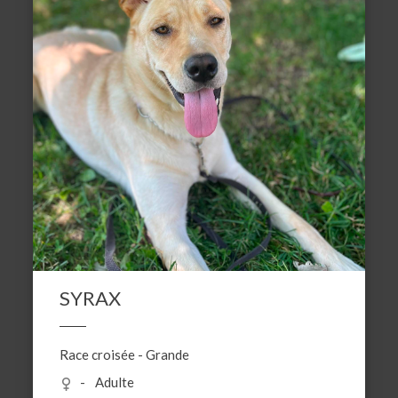
SYRAX
Race croisée
-
Grande
Adulte