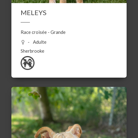
MELEYS
Race croisée
-
Grande
Adulte
Sherbrooke