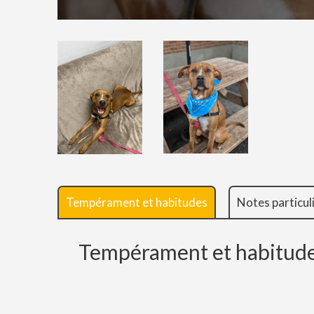
Tempérament et habitudes
Notes particul
Tempérament et habitud