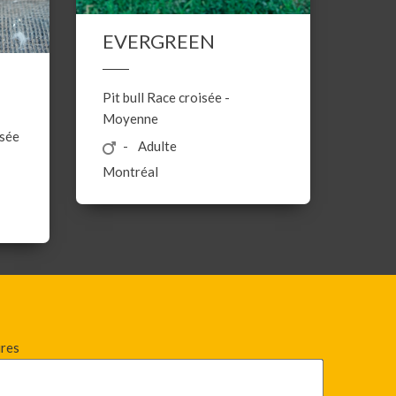
EVERGREEN
Pit bull
Race croisée
-
Moyenne
isée
Adulte
Montréal
ires