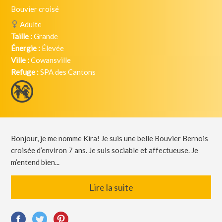
Bouvier croisé
Adulte
Taille :
Grande
Énergie :
Élevée
Ville :
Cowansville
Refuge :
SPA des Cantons
Bonjour, je me nomme Kira! Je suis une belle Bouvier Bernois
croisée d’environ 7 ans. Je suis sociable et affectueuse. Je
m’entend bien...
Lire la suite