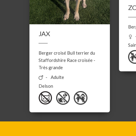
Z
Ber
JAX
Sai
Berger croisé
Bull terrier du
Staffordshire
Race croisée
-
Très grande
Adulte
Delson