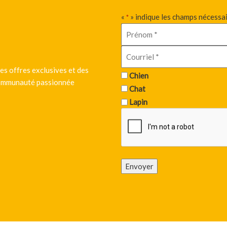
«
» indique les champs nécessa
*
es offres exclusives et des
Chien
 communauté passionnée
Chat
Lapin
Envoyer