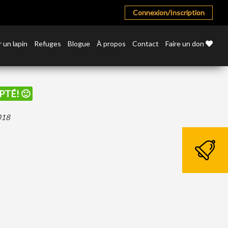
Connexion/Inscription
 un lapin
Refuges
Blogue
À propos
Contact
Faire un don
PTÉ! 🙂
2018