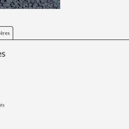
ières
es
ats