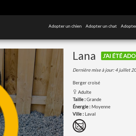
Adopter un chien
Adopter un chat
Adopter
Lana
J'AI ÉTÉ ADO
Dernière mise à jour: 4 juillet 
Berger croisé
Adulte
Taille :
Grande
Énergie :
Moyenne
Ville :
Laval