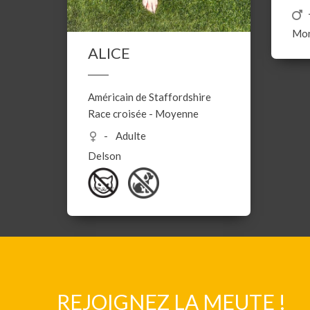
Mon
ALICE
Américain de Staffordshire
Race croisée
-
Moyenne
Adulte
Delson
REJOIGNEZ LA MEUTE !