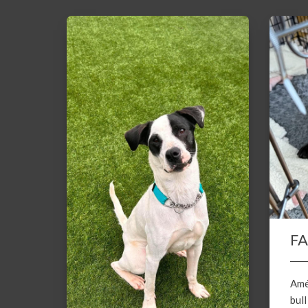
F
Amé
bull