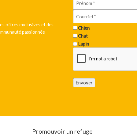
es offres exclusives et des
Chien
 communauté passionnée
Chat
Lapin
Envoyer
Promouvoir un refuge