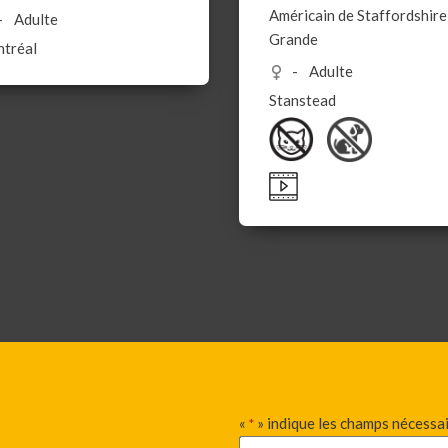
Américain de Staffordshire
Adulte
Grande
tréal
Adulte
Stanstead
«
» indique les champs nécessa
*