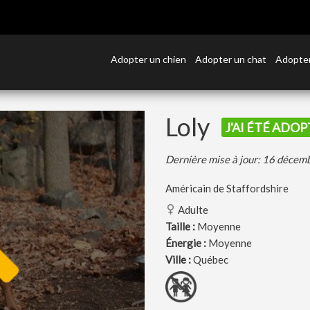
Adopter un chien
Adopter un chat
Adopter
Loly
J'AI ÉTÉ ADOP
Dernière mise à jour: 16 déce
Américain de Staffordshire
Adulte
Taille :
Moyenne
Énergie :
Moyenne
Ville :
Québec