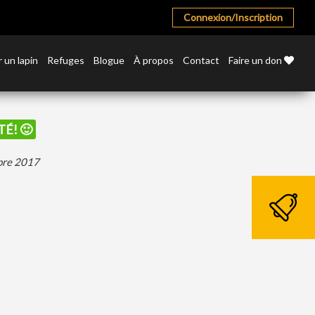
Connexion/Inscription
 un lapin
Refuges
Blogue
À propos
Contact
Faire un don
TÉ! 🙂
mbre 2017