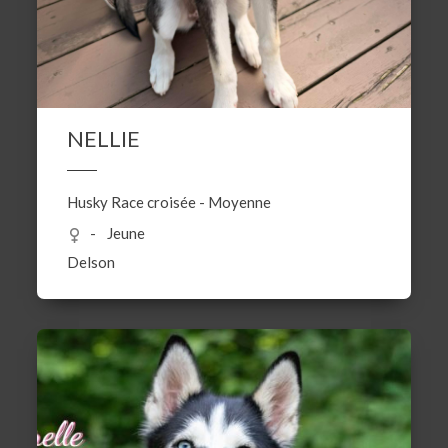
NELLIE
Husky
Race croisée
-
Moyenne
Jeune
Delson