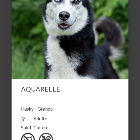
AQUARELLE
Husky
-
Grande
Adulte
Saint-Calixte