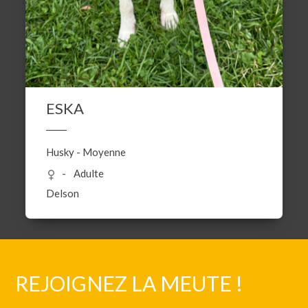
ESKA
Husky
-
Moyenne
Adulte
Delson
REJOIGNEZ LA MEUTE !