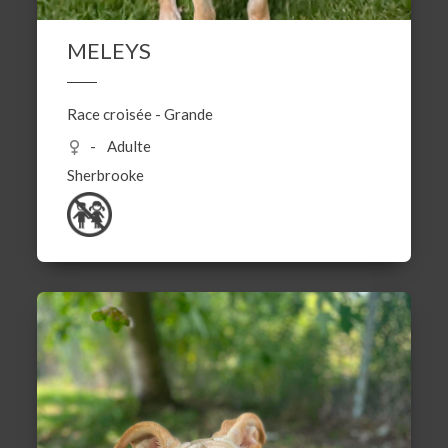
MELEYS
Race croisée
-
Grande
Adulte
Sherbrooke