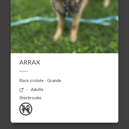
ARRAX
Race croisée
-
Grande
Adulte
Sherbrooke