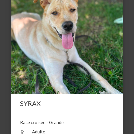
SYRAX
Race croisée
-
Grande
Adulte