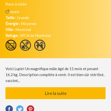
Race croisée
Jeune
Taille :
Grande
Énergie :
Moyenne
Ville :
Montréal
Refuge :
SPCA de Montréal
Voici Lupin! Un magnifique mâle âgé de 11 mois et pesant
16.2 kg. Description complète à venir. Il est bien sûr stérilisé,
vacciné...
Lire la suite