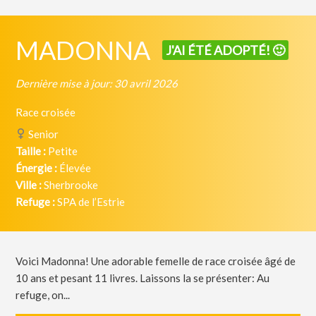
MADONNA
J'AI ÉTÉ ADOPTÉ! 🙂
Dernière mise à jour: 30 avril 2026
Race croisée
Senior
Taille :
Petite
Énergie :
Élevée
Ville :
Sherbrooke
Refuge :
SPA de l’Estrie
Voici Madonna! Une adorable femelle de race croisée âgé de
10 ans et pesant 11 livres. Laissons la se présenter: Au
refuge, on...