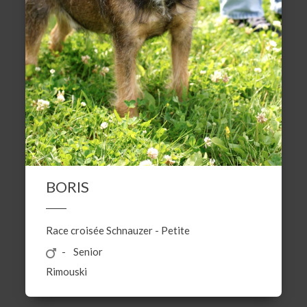
BORIS
Race croisée
Schnauzer
-
Petite
Senior
Rimouski