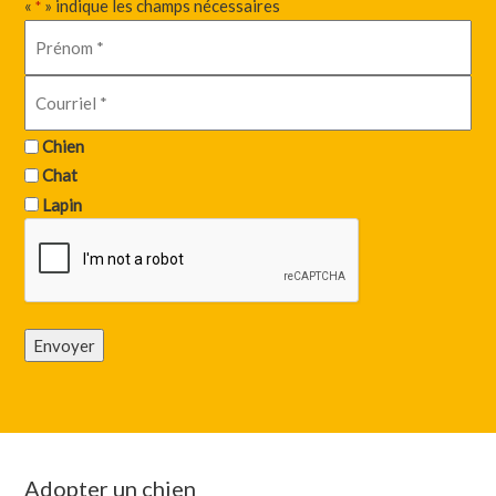
«
» indique les champs nécessaires
*
Chien
Chat
Lapin
Envoyer
Adopter un chien