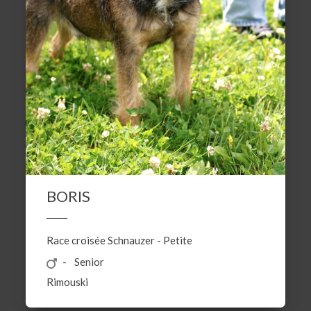
BORIS
Race croisée
Schnauzer
-
Petite
Senior
Rimouski