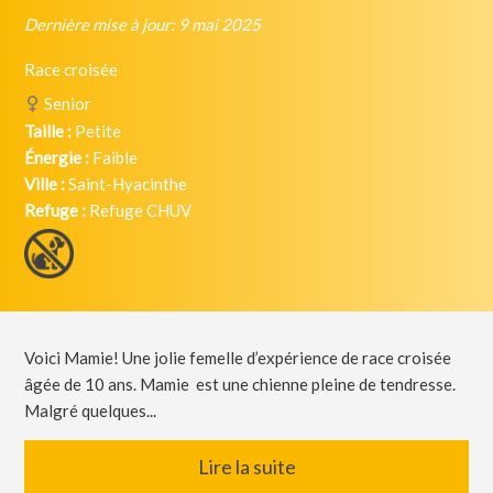
Dernière mise à jour: 9 mai 2025
Race croisée
Senior
Taille :
Petite
Énergie :
Faible
Ville :
Saint-Hyacinthe
Refuge :
Refuge CHUV
Voici Mamie! Une jolie femelle d’expérience de race croisée
âgée de 10 ans. Mamie est une chienne pleine de tendresse.
Malgré quelques...
Lire la suite