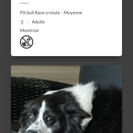
Pit bull
Race croisée
-
Moyenne
Adulte
Montréal