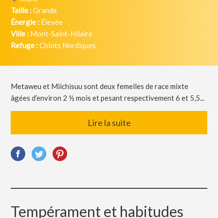
Taille :
Grande
Énergie :
Élevée
Ville :
Mont-Saint-Hilaire
Refuge :
Chiots Nordiques
Metaweu et Miichisuu sont deux femelles de race mixte
âgées d’environ 2 ½ mois et pesant respectivement 6 et 5,5...
Lire la suite
Tempérament et habitudes