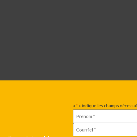
«
» indique les champs nécessa
*