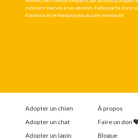
Recevez des conseils d’experts, des astuces pratiques, d
concours réservés à nos abonnés. Faites partie d’une
d’animaux et ne manquez plus aucune nouveauté!
Adopter un chien
À propos
Adopter un chat
Faire un don
Adopter un lapin
Blogue