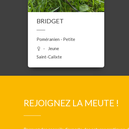
BRIDGET
Poméranien
-
Petite
Jeune
Saint-Calixte
REJOIGNEZ LA MEUTE !