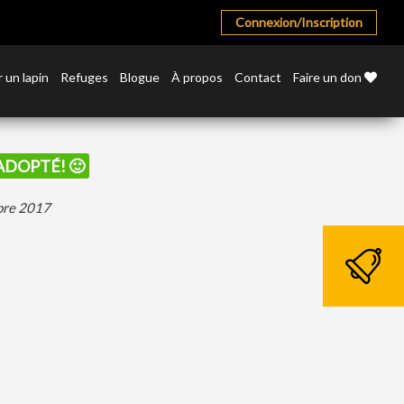
Connexion/Inscription
 un lapin
Refuges
Blogue
À propos
Contact
Faire un don
 ADOPTÉ! 🙂
mbre 2017