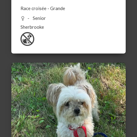
Race croisée
-
Grande
Senior
Sherbrooke