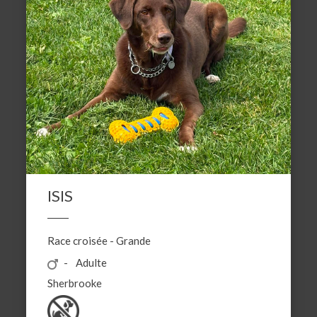
ISIS
Race croisée
-
Grande
Adulte
Sherbrooke