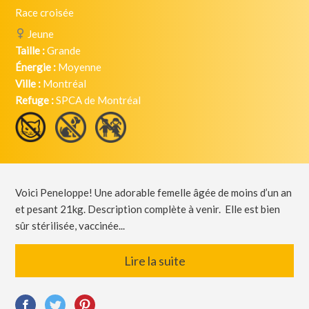
Race croisée
Jeune
Taille :
Grande
Énergie :
Moyenne
Ville :
Montréal
Refuge :
SPCA de Montréal
Voici Peneloppe! Une adorable femelle âgée de moins d’un an
et pesant 21kg. Description complète à venir. Elle est bien
sûr stérilisée, vaccinée...
Lire la suite