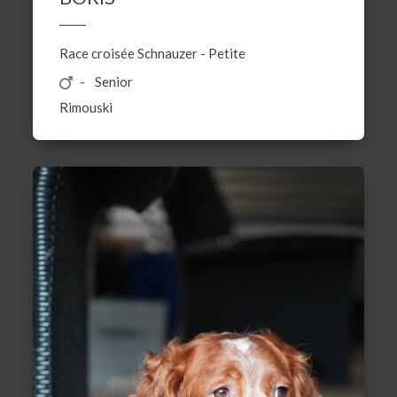
Race croisée
Schnauzer
-
Petite
Senior
Rimouski