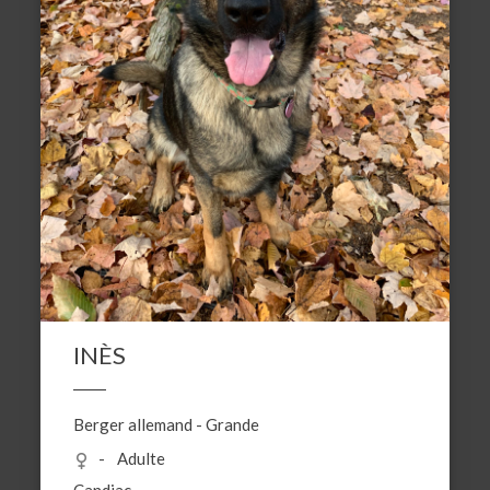
INÈS
Berger allemand
-
Grande
Adulte